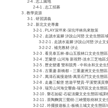
2-4 . 志工園地
2-4-1 . 志工招募
3 . 教學資源
3-1 . 研習講義
3-2 . 新北文史專書
3-2-1 . PLAY深坪來-深坑坪林烏來散策
3-2-2 . 走讀水返腳 汐說山河戀 文史生態區
3-2-2-1 . 走讀水返腳 汐說山河戀 
3-2-2-2 . 補充教材-汐止
3-2-3 . 看見泰五林-泰山五股林口文史生態
3-2-4 . 芝蘭堡 山河海 新視野-淡水三芝
3-2-5 . 歷史變遷 雙和競秀 - 中和永和文
3-2-6 . 古重蘆‧新橋都－三重蘆洲文史生態
3-2-7 . 萬濤石嵐慢遊情-萬里石門文史生態
3-2-8 . 走趣三貂堡 悠遊平雙貢-平溪雙
3-2-9 . 瑞芳山河海交響曲-瑞芳區文史生態
3-2-10 . 磐石如碇-石碇淡蘭文史生態區域課
3-2-11 . 茶陶麴賞三鶯樹-三峽鶯歌樹林文
3-2-12 . 吟擺接遊板土-板橋土城文史生態