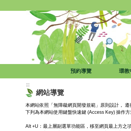
跳
到
主
要
內
容
區
預約導覽
環教
:::
網站導覽
本網站依照「無障礙網頁開發規範」原則設計， 遵循無障礙
下列為本網站使用鍵盤快速鍵 (Access Key) 操作
Alt +U：最上層副選單功能區，移至網頁最上方之