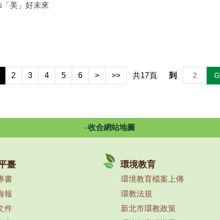
DGs「美」好未來
2
3
4
5
6
>
>>
共
17
頁
到
G
收合網站地圖
平臺
環境教育
專書
環境教育檔案上傳
海報
環教法規
文件
新北市環教政策