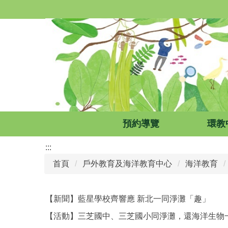
跳
到
主
要
內
容
區
預約導覽
環教
:::
首頁
戶外教育及海洋教育中心
海洋教育
【新聞】藍星學校齊響應 新北一同淨灘「趣」
【活動】三芝國中、三芝國小同淨灘，還海洋生物一