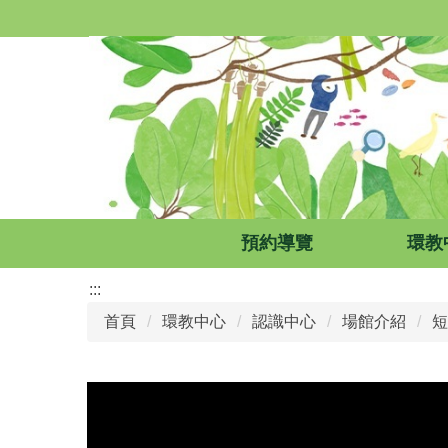
跳
到
主
要
內
容
區
預約導覽
環教
:::
首頁
環教中心
認識中心
場館介紹
短