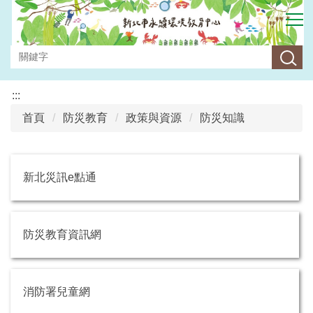
跳
到
主
要
內
容
:::
區
首頁
防災教育
政策與資源
防災知識
新北災訊e點通
防災教育資訊網
消防署兒童網