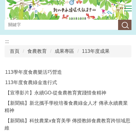
跳
到
主
要
內
容
:::
區
首頁
食農教育
成果專區
113年度成果
113學年度食農樂活巧營造
113年度食農綠金進行式
【宣導影片】永續GO-從食農教育實踐惜食精神
【新聞稿】新北攜手學校培養食農綠金人才 傳承永續農業
精神
【新聞稿】科技農業x食育美學 傳授教師食農教育跨領域思
維