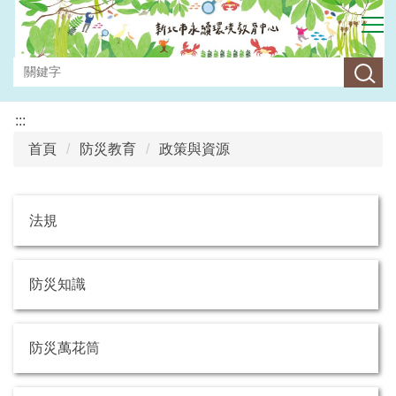
跳
到
主
要
內
容
:::
區
首頁
防災教育
政策與資源
法規
防災知識
防災萬花筒