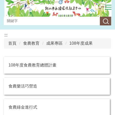
跳
到
主
要
內
容
:::
區
首頁
食農教育
成果專區
108年度成果
108年度食農教育總體計畫
食農樂活巧營造
食農綠金進行式