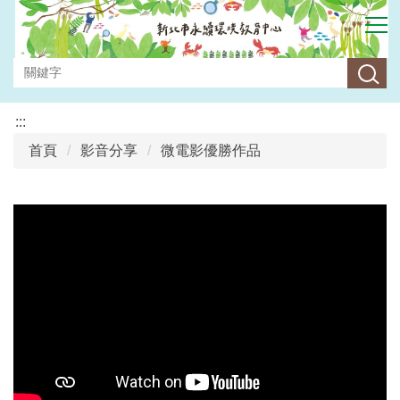
跳
到
主
要
內
容
:::
區
首頁
影音分享
微電影優勝作品