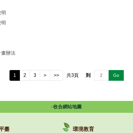
說明
說明
計畫辦法
1
2
3
>
>>
共
3
頁
到
Go
收合網站地圖
平臺
環境教育