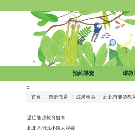
跳
到
主
要
內
容
區
預約導覽
環教
:::
首頁
能源教育
成果專區
新北市能源教
過往能源教育競賽
北北基能源小鐵人競賽