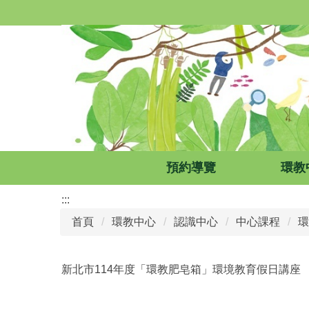
跳
到
主
要
內
容
區
預約導覽
環教
:::
首頁
環教中心
認識中心
中心課程
環
新北市114年度「環教肥皂箱」環境教育假日講座