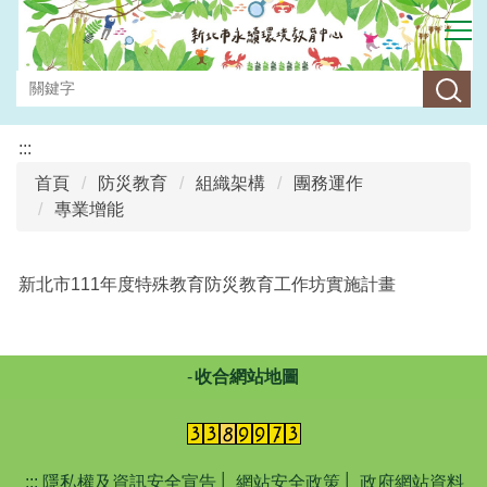
跳
到
主
要
內
容
:::
區
首頁
防災教育
組織架構
團務運作
專業增能
新北市111年度特殊教育防災教育工作坊實施計畫
收合網站地圖
:::
隱私權及資訊安全宣告
│
網站安全政策
│
政府網站資料