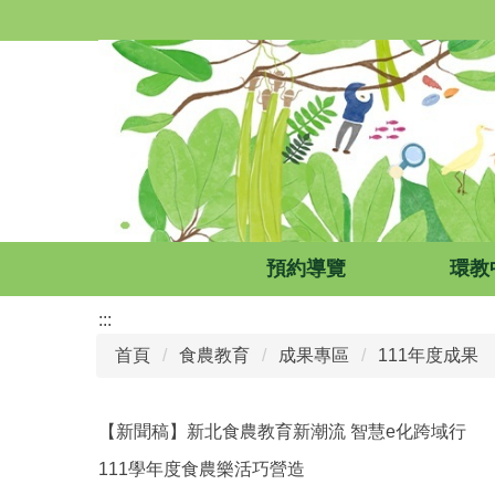
跳
到
主
要
內
容
區
預約導覽
環教
:::
首頁
食農教育
成果專區
111年度成果
【新聞稿】新北食農教育新潮流 智慧e化跨域行
111學年度食農樂活巧營造