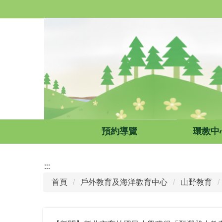
跳
到
主
要
內
容
區
預約導覽
環教中
:::
首頁
戶外教育及海洋教育中心
山野教育