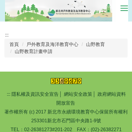
跳
到
主
要
內
:::
容
首頁
戶外教育及海洋教育中心
山野教育
區
山野教育計畫申請
:::
隱私權及資訊安全宣告
│
網站安全政策
│
政府網站資料
開放宣告
著作權所有 (c) 2017 新北市永續環境教育中心保留所有權利
253301新北市石門區中央路1-9號
TEL：02-26381273#201-202 FAX：(02)-26382271