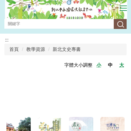
跳
到
主
要
內
容
:::
區
首頁
教學資源
新北文史專書
字體大小調整
小
中
大