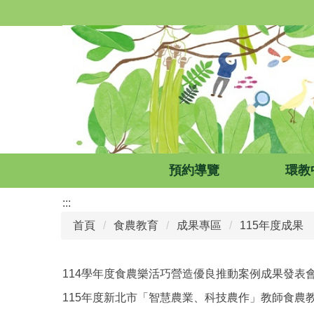
跳
到
主
要
內
容
區
預約導覽
環教
:::
首頁
食農教育
成果專區
115年度成果
114學年度食農樂活巧營造優良推動案例成果發表
115年度新北市「智慧農業、科技農作」教師食農