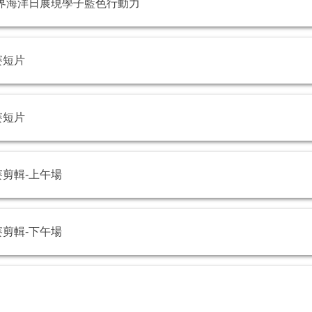
界海洋日展現學子藍色行動力
賽短片
賽短片
剪輯-上午場
剪輯-下午場