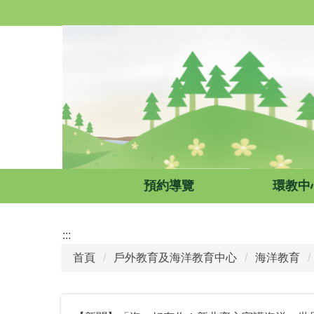
跳
到
主
要
內
容
區
預約導覽
環教中
:::
首頁
戶外教育及海洋教育中心
海洋教育