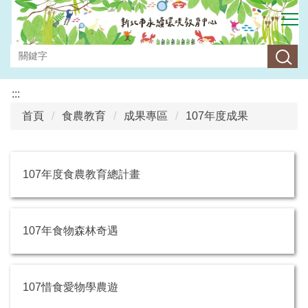
跳
到
主
要
內
容
:::
區
首頁
食農教育
成果專區
107年度成果
107年度食農教育總計畫
107年食物森林奇遇
107惜食愛物學農遊