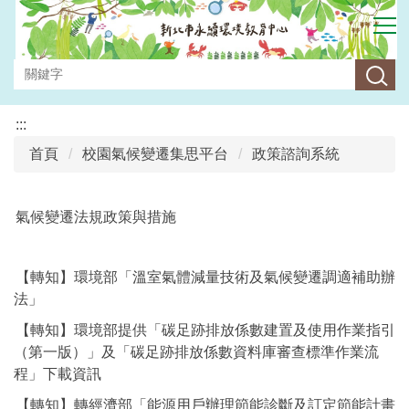
跳
到
主
要
內
容
:::
區
首頁
校園氣候變遷集思平台
政策諮詢系統
氣候變遷法規政策與措施
【轉知】環境部「溫室氣體減量技術及氣候變遷調適補助辦
法」
【轉知】環境部提供「碳足跡排放係數建置及使用作業指引
（第一版）」及「碳足跡排放係數資料庫審查標準作業流
程」下載資訊
【轉知】轉經濟部「能源用戶辦理節能診斷及訂定節能計畫