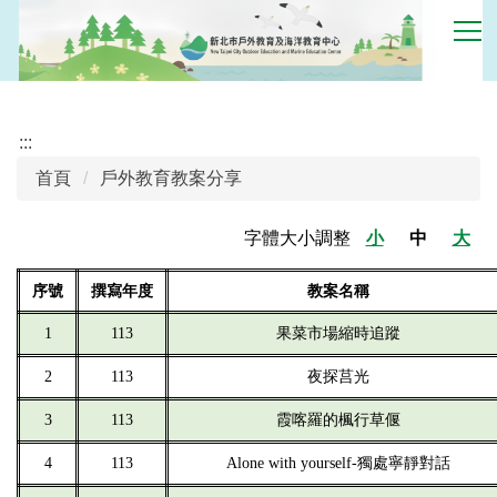
跳
到
主
要
內
:::
容
區
首頁
戶外教育教案分享
字體大小調整
小
中
大
序號
撰寫年度
教案名稱
1
113
果菜市場縮時追蹤
2
113
夜探莒光
3
113
霞喀羅的楓行草偃
4
113
Alone with yourself-獨處寧靜對話