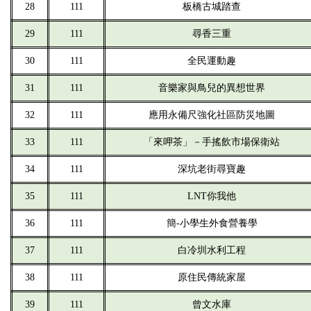
28
111
板橋古城踏查
29
111
尋香三重
30
111
全民運動趣
31
111
音樂家與鳥兒的異想世界
32
111
應用永備尺強化社區防災地圖
33
111
「來呷茶」－手搖飲市場保衛站
34
111
深坑老街尋寶趣
35
111
LNT你我他
36
111
簡-小學生外食營養學
37
111
白冷圳水利工程
38
111
原住民傳統家屋
39
111
曾文水庫