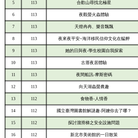
5
113
合歡山尋找北極星
6
113
夜觀螢火蟲體驗
7
113
天燈冉冉、樂音飄飄
8
113
夜來夜平安~海洋移民信仰文化在艋舺
9
113
她的日與夜-學生校園自我探索
10
113
古厝夜居體驗
11
113
夜間船訊-摩斯密碼
12
113
向天湖蟲螢農趣
13
112
食物香-人情香
14
112
國立臺灣圖書館解謎趣-阿嬤你去了哪？
15
112
探討溜滑梯之安全設施問題
16
112
新北市美術館的一日散策