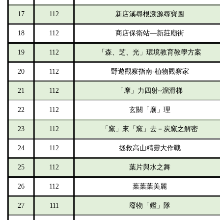
17
112
新店溪尋根溯源尋寶圖
18
112
商店保衛站—新莊廟街
19
112
「森、芝、光」環境教育教學方案
20
112
野遊觀察指南-植物觀察家
21
112
「摩」力四射~溜滑梯
22
112
玄關「廟」理
23
112
「窯」來「窯」去－炭窯之解密
24
112
拯救高山精靈大作戰
25
112
葉片與水之舞
26
112
葉葉葉美麗
27
111
廢物「鑑」隊