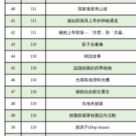
40
111
我家後面有山坡
41
111
連結部落與上帝的神秘通道
42
111
擁抱上帝部落—「共營」與「共贏」
43
110
影子自畫像
44
110
樹說故事
45
110
認識校園的四季植物
46
110
光環島地理時光機
47
110
擁抱自由新生重生
48
110
在地米披薩
49
110
校園探索隊校園定向活動
50
110
跳房子(Hop house)