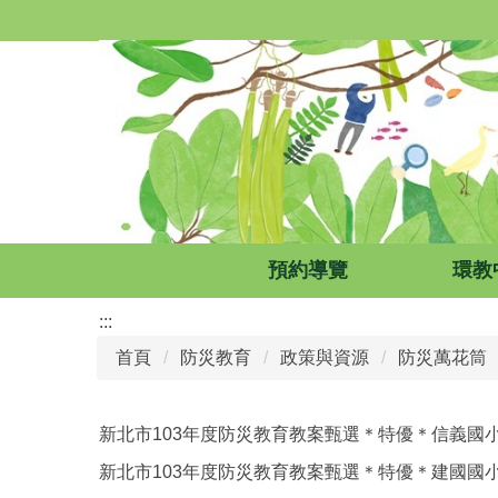
跳
到
主
要
內
容
區
預約導覽
環教
:::
首頁
防災教育
政策與資源
防災萬花筒
新北市103年度防災教育教案甄選＊特優＊信義國
新北市103年度防災教育教案甄選＊特優＊建國國