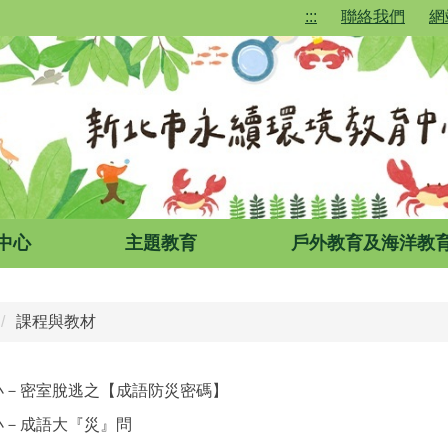
:::
聯絡我們
網
中心
主題教育
戶外教育及海洋教
課程與教材
小－密室脫逃之【成語防災密碼】
小－成語大『災』問