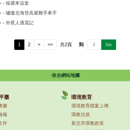
小－核避來這套
小－嘯傲北海登高避難手牽手
小－外星人遇震記
1
2
>
>>
共
2
頁
到
Go
收合網站地圖
平臺
環境教育
專書
環境教育檔案上傳
海報
環教法規
文件
新北市環教政策