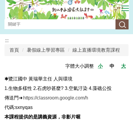
跳
到
主
要
內
容
:::
區
首頁
暑假線上學習專區
線上直播環境教育課程
字體大小調整
小
中
大
✱鷺江國中 黃瑞華主任 人與環境
1.生物多樣性 2.石虎吵甚麼? 3.空氣汙染 4.藻礁公投
傳送門➜
https://classroom.google.com/h
代碼:sxnyqas
本課程提供的是講義資源，非影片喔