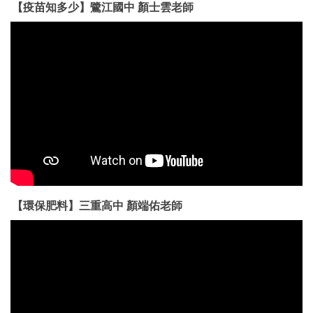
【疫苗知多少】鷺江國中 顏士雲老師
【環保肥料】三重高中 顏端佑老師