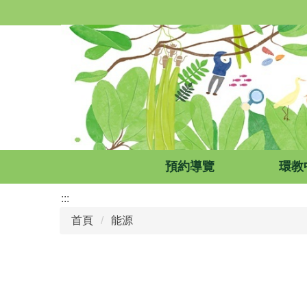
跳
到
主
要
內
容
區
預約導覽
環教
:::
首頁
能源