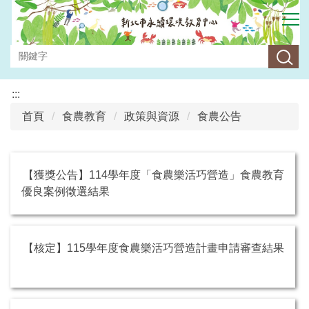
跳
到
主
要
內
容
:::
區
首頁
食農教育
政策與資源
食農公告
【獲獎公告】114學年度「食農樂活巧營造」食農教育
優良案例徵選結果
【核定】115學年度食農樂活巧營造計畫申請審查結果