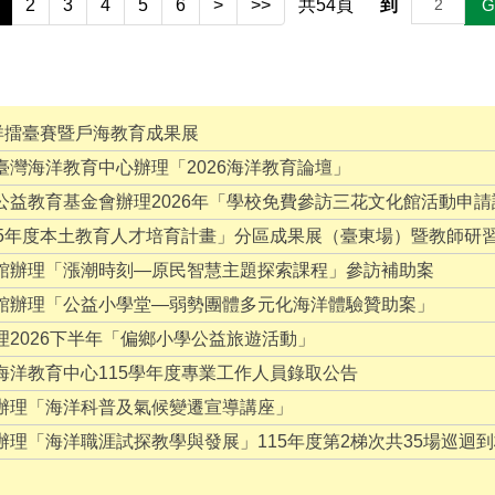
2
3
4
5
6
>
>>
共
54
頁
到
G
洋擂臺賽暨戶海教育成果展
灣海洋教育中心辦理「2026海洋教育論壇」
公益教育基金會辦理2026年「學校免費參訪三花文化館活動申請
15年度本土教育人才培育計畫」分區成果展（臺東場）暨教師研
館辦理「漲潮時刻—原民智慧主題探索課程」參訪補助案
館辦理「公益小學堂—弱勢團體多元化海洋體驗贊助案」
2026下半年「偏鄉小學公益旅遊活動」
海洋教育中心115學年度專業工作人員錄取公告
辦理「海洋科普及氣候變遷宣導講座」
理「海洋職涯試探教學與發展」115年度第2梯次共35場巡迴