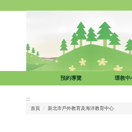
跳
到
主
要
內
容
區
預約導覽
環教中
:::
首頁
新北市戶外教育及海洋教育中心