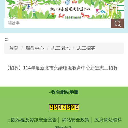
跳
到
主
要
內
容
:::
區
首頁
環教中心
志工園地
志工招募
【招募】114年度新北市永續環境教育中心新進志工招募
收合網站地圖
:::
隱私權及資訊安全宣告
│
網站安全政策
│
政府網站資料