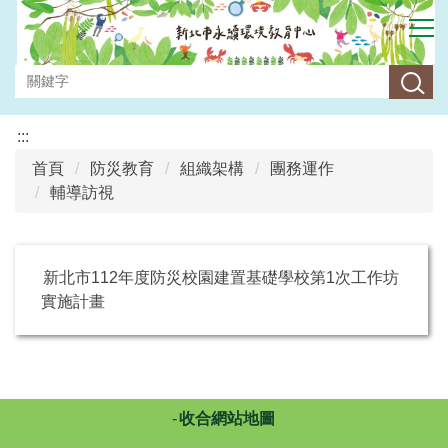
跳
到
主
要
內
容
:::
區
首頁
防災教育
組織架構
團務運作
輔導訪視
新北市112年度防災校園建置基礎學校第1次工作坊
實施計畫
收合網站地圖