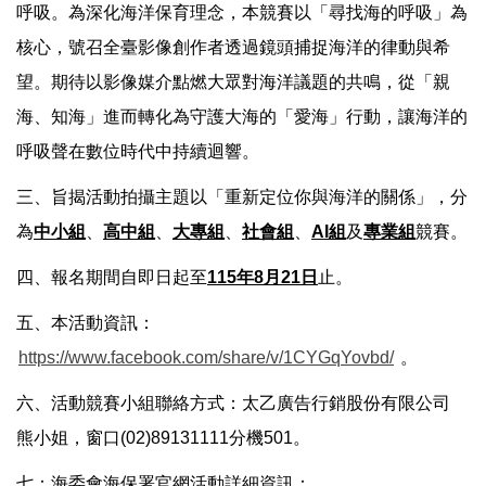
呼吸。為深化海洋保育理念，本競賽以「尋找海的呼吸」為
核心，號召全臺影像創作者透過鏡頭捕捉海洋的律動與希
望。期待以影像媒介點燃大眾對海洋議題的共鳴，從「親
海、知海」進而轉化為守護大海的「愛海」行動，讓海洋的
呼吸聲在數位時代中持續迴響。
三、旨揭活動拍攝主題以「重新定位你與海洋的關係」，分
為
中小組
、
高中組
、
大專組
、
社會組
、
AI組
及
專業組
競賽。
四、報名期間自即日起至
115年8月21日
止。
五、本活動資訊：
https://www.facebook.com/share/v/1CYGqYovbd/
。
六、活動競賽小組聯絡方式：太乙廣告行銷股份有限公司
熊小姐，窗口(02)89131111分機501。
七：海委會海保署官網活動詳細資訊：