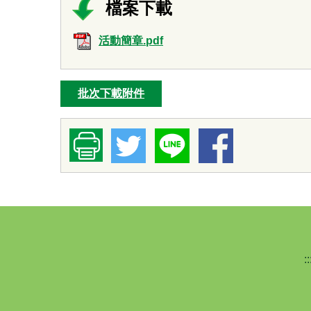
活動簡章.pdf
批次下載附件
::