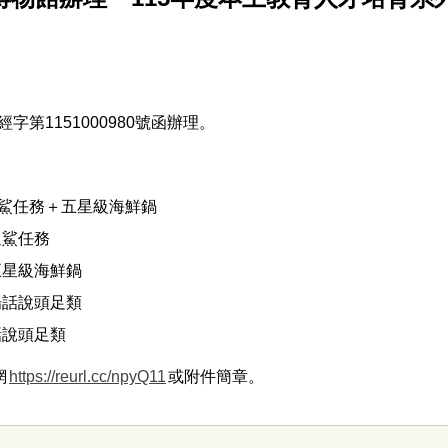
字第1151000980號函辦理。
：追鯊任務＋五星級海鮮鍋
追鯊任務
：五星級海鮮鍋
：場話說頭足類
：話說頭足類
網
https://reurl.cc/npyQ11
或附件簡章。