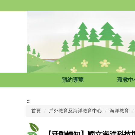
跳
到
主
要
內
容
區
預約導覽
環教中
:::
首頁
戶外教育及海洋教育中心
海洋教育
【活動轉知】國立海洋科技