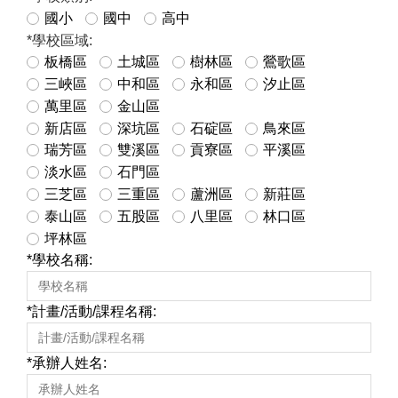
國小
國中
高中
*
學校區域:
板橋區
土城區
樹林區
鶯歌區
三峽區
中和區
永和區
汐止區
萬里區
金山區
新店區
深坑區
石碇區
鳥來區
瑞芳區
雙溪區
貢寮區
平溪區
淡水區
石門區
三芝區
三重區
蘆洲區
新莊區
泰山區
五股區
八里區
林口區
坪林區
*
學校名稱:
*
計畫/活動/課程名稱:
*
承辦人姓名: