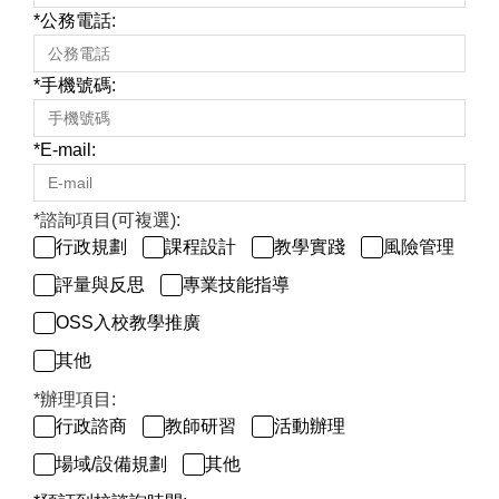
*
公務電話:
*
手機號碼:
*
E-mail:
*
諮詢項目(可複選):
行政規劃
課程設計
教學實踐
風險管理
評量與反思
專業技能指導
OSS入校教學推廣
其他
*
辦理項目:
行政諮商
教師研習
活動辦理
場域/設備規劃
其他