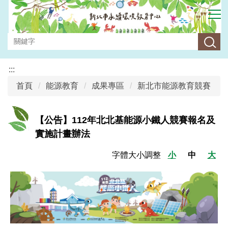
跳
到
主
要
內
容
:::
區
首頁
能源教育
成果專區
新北市能源教育競賽
【公告】112年北北基能源小鐵人競賽報名及
實施計畫辦法
字體大小調整
小
中
大