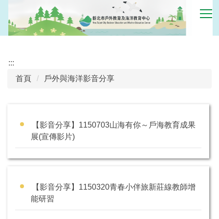
跳
到
主
要
內
:::
容
區
首頁
戶外與海洋影音分享
【影音分享】1150703山海有你～戶海教育成果
展(宣傳影片)
【影音分享】1150320青春小伴旅新莊線教師增
能研習