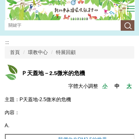
跳
到
主
要
內
容
:::
區
首頁
環教中心
特展回顧
Ｐ天蓋地－2.5微米的危機
字體大小調整
小
中
大
主題：P天蓋地-2.5微米的危機
內容：
A.