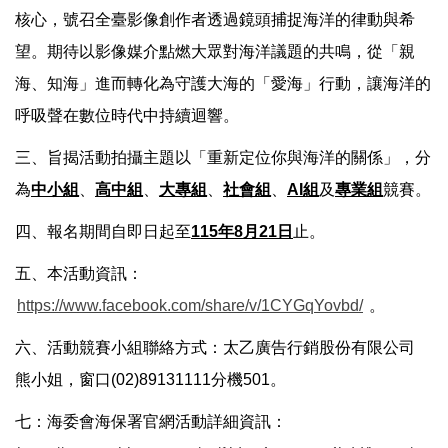
核心，號召全臺影像創作者透過鏡頭捕捉海洋的律動與希
望。期待以影像媒介點燃大眾對海洋議題的共鳴，從「親
海、知海」進而轉化為守護大海的「愛海」行動，讓海洋的
呼吸聲在數位時代中持續迴響。
三、旨揭活動拍攝主題以「重新定位你與海洋的關係」，分
為
中小組
、
高中組
、
大專組
、
社會組
、
AI組
及
專業組
競賽。
四、報名期間自即日起至
115年8月21日
止。
五、本活動資訊：
https://www.facebook.com/share/v/1CYGqYovbd/
。
六、活動競賽小組聯絡方式：太乙廣告行銷股份有限公司
熊小姐，窗口(02)89131111分機501。
七：海委會海保署官網活動詳細資訊：