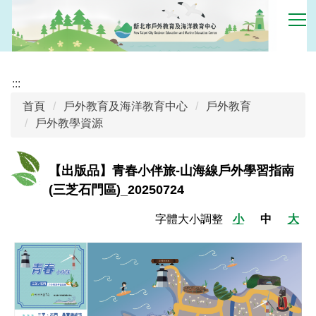
跳
到
主
要
內
:::
容
首頁
戶外教育及海洋教育中心
戶外教育
區
戶外教學資源
【出版品】青春小伴旅-山海線戶外學習指南
(三芝石門區)_20250724
字體大小調整
小
中
大