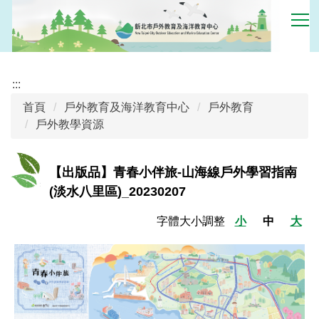
跳
到
主
要
內
:::
容
首頁
戶外教育及海洋教育中心
戶外教育
區
戶外教學資源
【出版品】青春小伴旅-山海線戶外學習指南
(淡水八里區)_20230207
字體大小調整
小
中
大