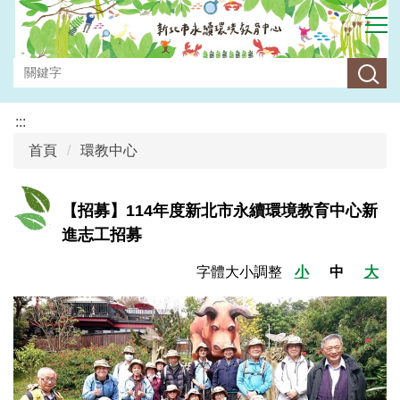
跳
到
主
要
內
容
:::
區
首頁
環教中心
【招募】114年度新北市永續環境教育中心新
進志工招募
字體大小調整
小
中
大