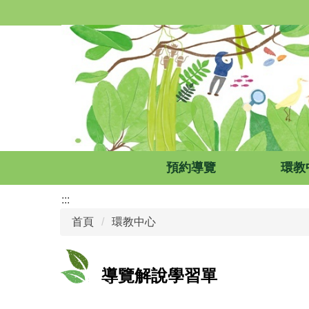
跳
到
主
要
內
容
區
預約導覽
環教
:::
首頁
環教中心
導覽解說學習單