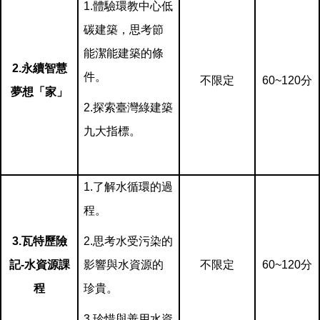
1.
體驗環教中心低
碳建築，思考節
能潔能建築的條
2.
永續智慧
件。
不限定
60~120
分
夢想「家」
2.
探索臺灣綠建築
九大指標。
1.
了解水循環的過
程。
3.
瓦特歷險
2.
思考水受污染的
記-水資源課
影響與水資源的
不限定
60~120
分
程
珍貴。
3.
珍惜與善用水資